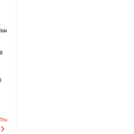
.
 bài
ng
ể
 Thu