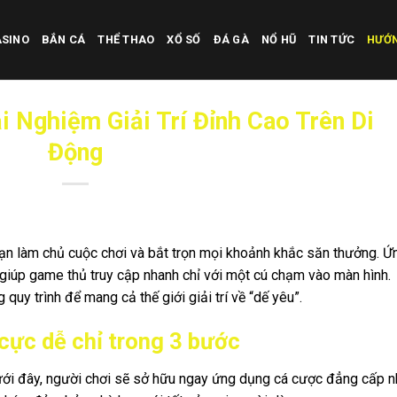
SINO
BẮN CÁ
THỂ THAO
XỔ SỐ
ĐÁ GÀ
NỔ HŨ
TIN TỨC
HƯỚ
i Nghiệm Giải Trí Đỉnh Cao Trên Di
Động
ạn làm chủ cuộc chơi và bắt trọn mọi khoảnh khắc săn thưởng. Ứ
, giúp game thủ truy cập nhanh chỉ với một cú chạm vào màn hình.
quy trình để mang cả thế giới giải trí về “dế yêu”.
cực dễ chỉ trong 3 bước
dưới đây, người chơi sẽ sở hữu ngay ứng dụng cá cược đẳng cấp n