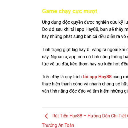
Game chạy cực mượt
Ứng dụng độc quyền được nghiên cứu kỹ lưỡ
Do đó sau khi tải app Hay88, bạn sẽ thấy m
hay những phát súng bắn cá đều diễn ra vô c
Tình trạng giật lag hay bị văng ra ngoài k
này. Ngoài ra, app còn có tính năng thông b
tức về ưu đãi, kèo thơm hay sự kiện hot đều 
Trên đây là quy trình
tải app Hay88
cùng một
thực hiện thành công và nhanh chóng sở hữu 
vàn tính năng độc đáo và tìm kiếm những giâ
Rút Tiền Hay88 – Hướng Dẫn Chi Tiết 
Thưởng An Toàn