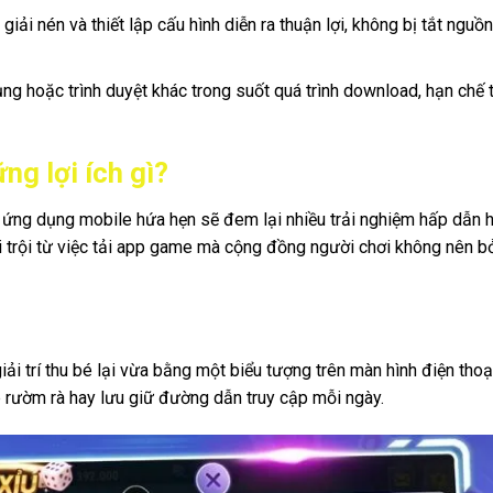
giải nén và thiết lập cấu hình diễn ra thuận lợi, không bị tắt nguồn
g hoặc trình duyệt khác trong suốt quá trình download, hạn chế t
ng lợi ích gì?
 ứng dụng mobile hứa hẹn sẽ đem lại nhiều trải nghiệm hấp dẫn 
ổi trội từ việc tải app game mà cộng đồng người chơi không nên b
giải trí thu bé lại vừa bằng một biểu tượng trên màn hình điện thoạ
 rườm rà hay lưu giữ đường dẫn truy cập mỗi ngày.