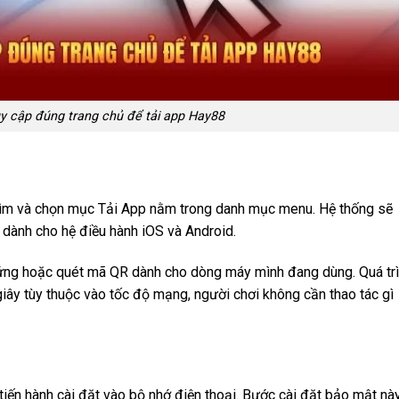
y cập đúng trang chủ để tải app Hay88
 tìm và chọn mục Tải App nằm trong danh mục menu. Hệ thống sẽ
 dành cho hệ điều hành iOS và Android.
 ứng hoặc quét mã QR dành cho dòng máy mình đang dùng. Quá tr
giây tùy thuộc vào tốc độ mạng, người chơi không cần thao tác gì
à tiến hành cài đặt vào bộ nhớ điện thoại. Bước cài đặt bảo mật này