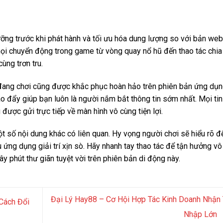
ng trước khi phát hành và tối ưu hóa dung lượng so với bản web
ọi chuyển động trong game từ vòng quay nổ hũ đến thao tác chia
ùng trơn tru.
hi đang chơi cũng được khắc phục hoàn hảo trên phiên bản ứng dụ
áo đẩy giúp bạn luôn là người nắm bắt thông tin sớm nhất. Mọi tin
được gửi trực tiếp về màn hình vô cùng tiện lợi.
 số nội dung khác có liên quan. Hy vọng người chơi sẽ hiểu rõ đ
ứng dụng giải trí xịn sò. Hãy nhanh tay thao tác để tận hưởng vô
y phút thư giãn tuyệt vời trên phiên bản di động này.
Đại Lý Hay88 – Cơ Hội Hợp Tác Kinh Doanh Nhận
Cách Đổi
Nhập Lớn