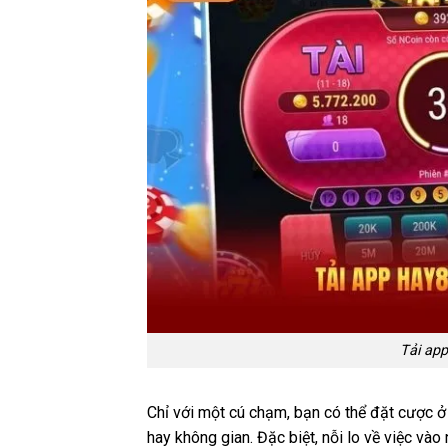
Tải app
Chỉ với một cú chạm, bạn có thể đặt cược ở 
hay không gian. Đặc biệt, nỗi lo về việc và