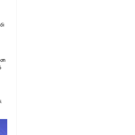
ối
hơn
ỏ
i.