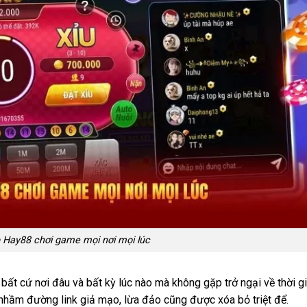
 Hay88 chơi game mọi nơi mọi lúc
bất cứ nơi đâu và bất kỳ lúc nào mà không gặp trở ngại về thời g
o nhầm đường link giả mạo, lừa đảo cũng được xóa bỏ triệt để.