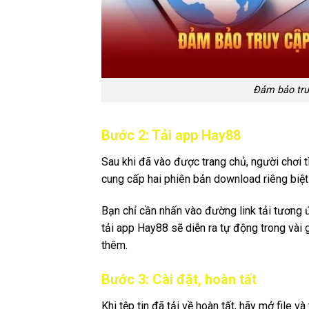
Đảm bảo tru
Bước 2: Tải app Hay88
Sau khi đã vào được trang chủ, người chơi
cung cấp hai phiên bản download riêng biệt
Bạn chỉ cần nhấn vào đường link tải tương
tải app Hay88 sẽ diễn ra tự động trong vài 
thêm.
Bước 3: Cài đặt, hoàn tất
Khi tệp tin đã tải về hoàn tất, hãy mở file v