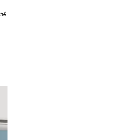
thể
n